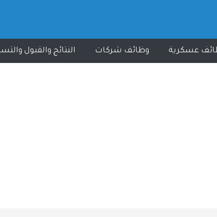
ائف عسكرية
وظائف شركات
النتائج والقبول والتس