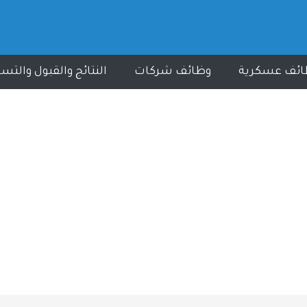
ائف عسكرية
وظائف شركات
النتائج والقبول والتس