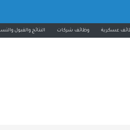
ائف عسكرية
وظائف شركات
النتائج والقبول والتس