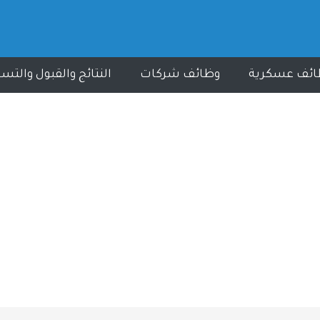
ائف عسكرية
وظائف شركات
النتائج والقبول والتس