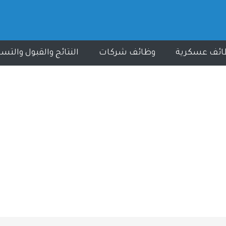
ائف عسكرية
وظائف شركات
النتائج والقبول والتس