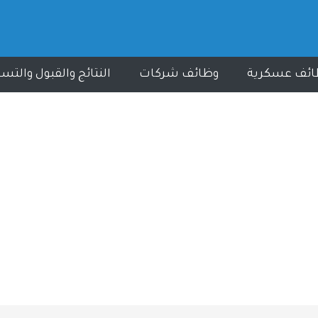
ائف عسكرية
وظائف شركات
النتائج والقبول والتس