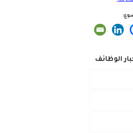
ط هنا
وع:
ار الوظائف