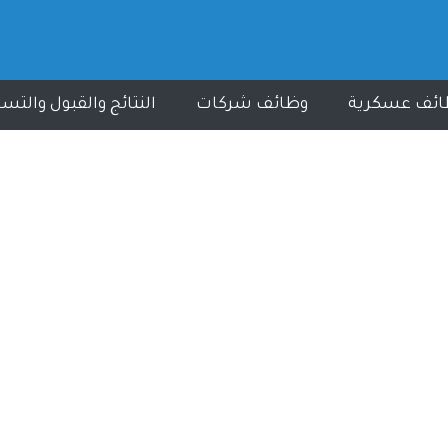
ائف عسكرية
وظائف شركات
النتائج والقبول والتس