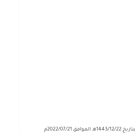
– التقديم مُتاح الآن بدأ اليوم الخميس بتاريخ 1443/12/22هـ الموافق 2022/07/21م