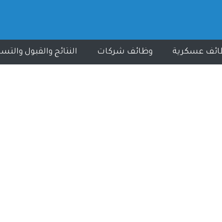
ائف عسكرية
وظائف شركات
النتائج والقبول والتس