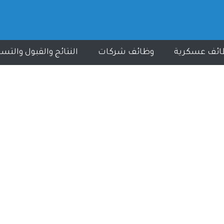
ائف عسكرية
وظائف شركات
النتائج والقبول والتس