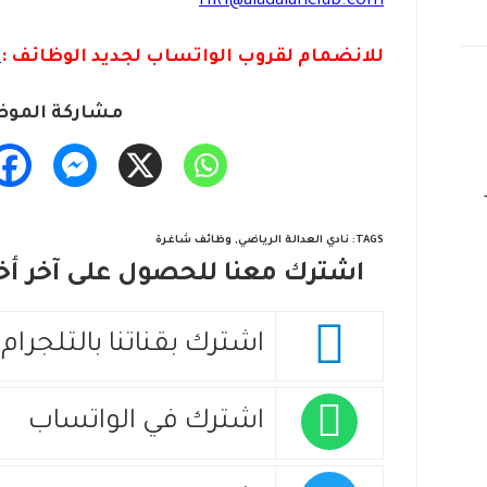
HR1@aladalahclub.com
للانضمام لقروب الواتس
اب لجديد الوظائف :
ا
مشاركة الموض
TAGS
:
نادي العدالة الرياضي
,
وظائف شاغرة
اشترك معنا للحصول على آخر أخب
اشترك بقناتنا بالتلجرام
اشترك في الواتساب