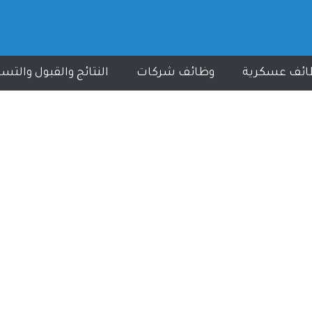
ائف عسكرية
وظائف شركات
النتائج والقبول والتس