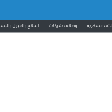
ائف عسكرية
وظائف شركات
النتائج والقبول والتس