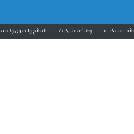
ائف عسكرية
وظائف شركات
النتائج والقبول والتس