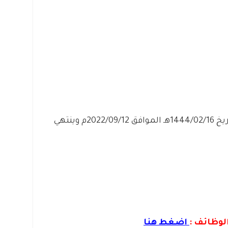
– التقديم مُتاح الآن بدأ اليوم الإثنين بتاريخ 1444/02/16هـ الموافق 2022/09/12م وينتهي
لوظائف :
اضغط هنا