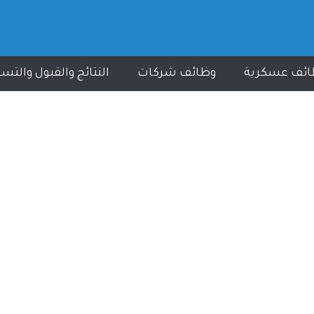
ائف عسكرية
وظائف شركات
النتائج والقبول والتس