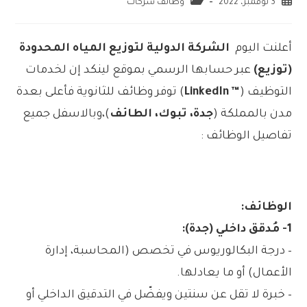
3 نوفمبر، 2022
وظائف شركات
أعلنت اليوم
الشركة الدولية لتوزيع المياه المحدودة
(توزيع)
عبر حسابها الرسمي بموقع لينكد إن لخدمات
التوظيف (
™ LinkedIn
) توفر وظائف للثانوية فأعلى بعدة
مدن بالمملكة (
جدة، تبوك، الطائف
)،وبالاسفل جميع
تفاصيل الوظائف :
الوظائف:
1- مُدقق داخلي (جدة):
– درجة البكالوريوس في تخصص (المحاسبة، إدارة
الأعمال) أو ما يعادلها.
– خبرة لا تقل عن سنتين ويفضّل في التدقيق الداخلي أو