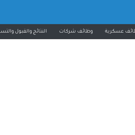
ائف عسكرية
وظائف شركات
النتائج والقبول والتس