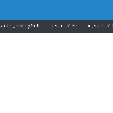
ائف عسكرية
وظائف شركات
النتائج والقبول والتس