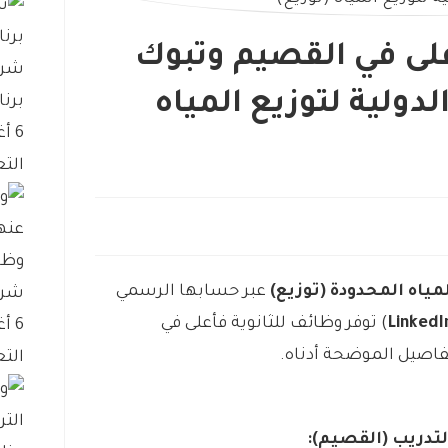
على في القصيم وتبوك
شرك
دولية لتوزيع المياه
برنا
6 أغسطس، 2026
التع
وظا
مياه المحدودة (توزيع)
عبر حسابها الرسمي
شرك
) توفر وظائف للثانوية فأعلى في
6 أغسطس، 2026
لتفاصيل الموضحة أدناه.
التع