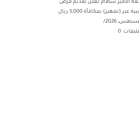
عة الأمير سطام تعلن تقديم فرص
ية عبر (تمهير) بمكافأة 3,000 ريال
/
ليقات: 0