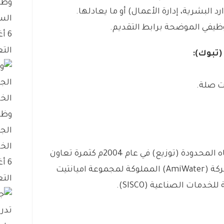
وظا
البشرية، إدارة الأعمال) أو ما يعادلها.
الس
ظيفي الموضحة برابط التقديم.
6 أغسطس، 2026
التع
وظا
الج
الخ
– تأسست الشركة الدولية لتوزيع المياه المحدودة (توزيع) في عام 2004م كثمرة تعاون
6 أغسطس، 2026
مشترك بين شركتين عملاقتين هما شركة (AmiWater) المملوكة لمجموعة اميانتيت
التع
مات الصناعية (SISCO).