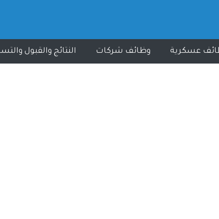
ائف عسكرية
وظائف شركات
النتائج والقبول والتس