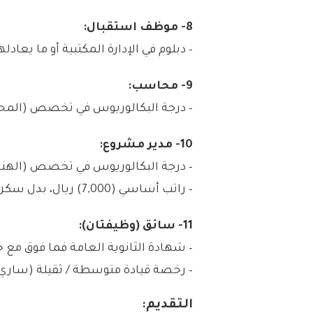
8- موظف استقبال:
– دبلوم في الإدارة المكتبية أو ما يعا
9- محاسب:
– درجة البكالوريوس في تخصص (المحا
10- مدير مشروع:
– درجة البكالوريوس في تخصص (الهندسة ال
– راتب أساسي (7,000) ريال، بدل سكن ومواصلاات (2,000) ريال.
11- سائق (وظيفتان):
– شهادة الثانوية العامة فما فوق مع خبرة لا
– رخصة قيادة متوسطة / ثقيلة (ساري
التقديم: