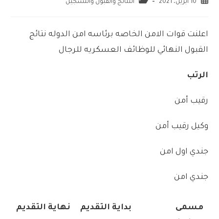
10 أبريل، 2021
النتائج والقبول والتسجيل
اعلنت
قوات
الامن
الخاصه
برئاسه
امن
الدوله
نتائج
القبول
النهائي
للوظائف
العسكريه
للرجال
الرتب
رقيب
أمن
وكيل
رقيب
أمن
جندي
اول
امن
جندي
امن
مسمى
بداية التقديم
نهاية التقديم