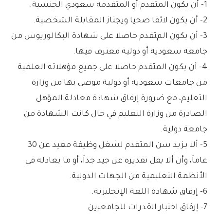
1- أن يكون المتقدم أو المتقدمة سعودي الجنسية.
2- أن يكون لائقا صحيا ويجتاز المقابلة الشخصية.
3- أن ﻳﻜﻮن المﺘﻘﺪم ﺣﺎﺻﻼ ﻋﻠﻰ ﺷﻬﺎدة اﻟﺒﻜﺎﻟﻮرﻳﻮس ﻣﻦ
ﺟﺎﻣﻌﺔ ﺳﻌﻮدﻳﺔ أو دوﻟﻴﺔ ﻣﻌﺘﺮف ﻓﻴﻬﺎ.
4- أن يكون المتقدم حاصلا على جميع مؤهلاته العلمية
من جامعات سعودية أو دولية موصى بها من وزارة
التعليم، مع ضرورة إرفاق شهادة معادلة المؤهل
الصادرة من وزارة التعليم في حال كانت الشهادة من
جامعة دولية.
5- أﻻ ﻳـﺰﻳﺪ ﺳﻦ المتقدم ﻟﺸﻐﻞ وﻇﻴﻔﺔ ﻣﻌﻴﺪ ﻋﻦ 30
ﻋﺎﻣﺎً، وأن أﻻ ﻳﻘﻞ ﺗﻘﺪﻳﺮه ﻋﻦ ﺟﻴﺪ ﺟﺪاً، أو ﻣﺎ ﻳﻌﺎدﻟﻪ في
اﻷﻧﻈﻤﺔ اﻟﺘﻌﻠﻴﻤﻴﺔ ﻣﻦ الجهات اﻟﺪوﻟﻴﺔ.
6- إرﻓﺎق ﺷﻬﺎدة اﻟﻠﻐﺔ الإنجليزية.
7- إرﻓﺎق اﺧﺘﺒﺎر اﻟﻘﺪرات ﻟﻠﺠﺎﻣﻌﻴين.