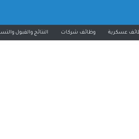
ائف عسكرية
وظائف شركات
النتائج والقبول والتس