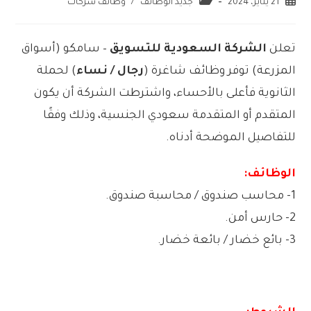
21 يناير، 2024
جديد الوظائف
/
وظائف شركات
تعلن
الشركة السعودية للتسويق
– سامكو (أسواق
المزرعة) توفر وظائف شاغرة (
رجال / نساء
) لحملة
الثانوية فأعلى بالأحساء، واشترطت الشركة أن يكون
المتقدم أو المتقدمة سعودي الجنسية، وذلك وفقًا
للتفاصيل الموضحة أدناه.
الوظائف:
1- محاسب صندوق / محاسبة صندوق.
2- حارس أمن.
3- بائع خضار / بائعة خضار.