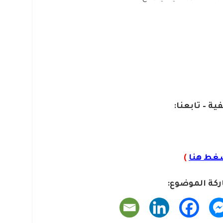
ية – تابعنا:
غط هنا
)
كة الموضوع: