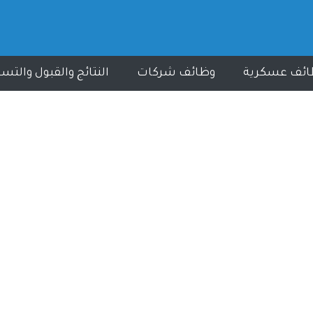
ائف عسكرية
وظائف شركات
النتائج والقبول والتس