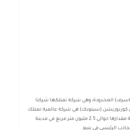
(ياسرف) المحدودة، وهي شركة تمتلكها شركتا
ال كوربوريشن (سينوبك) هي شركة عالمية تمتلك
مصفاة تحويلية متكاملة تغطي مساحة مقدارها حوالي 2.5 مليون متر مربع في مدينة
جاذب الرئيسي في ينبع.