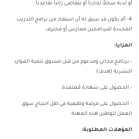
أو
لديه
سجلاً
تجارياً
أو
يتقاضى
راتباً
تقاعدياً
.
4-
ألا
يكون
قد
سبق
له
أن
استفاد
من
برامج
التدريب
المحددة
للبرنامجين
ممارس
أو
محترف
.
المزايا:
–
برنامج
مجاني
ومدعوم
من
قبل
صندوق
تنمية
الموارد
البشرية
(
هدف)
.
–
الحصول
على
شهادة
مُعتمدة
.
–
الحصول
على
فرصة
وظيفية
في
ظل
احتياج
سوق
العمل
لتوطين
هذه
المهنة
.
المؤهلات
المطلوبة: