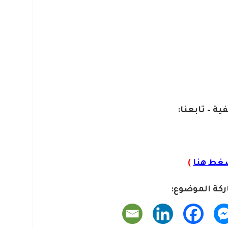
ية – تابعنا:
غط هنا
)
كة الموضوع: