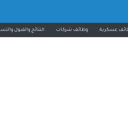
ائف عسكرية
وظائف شركات
النتائج والقبول والتس