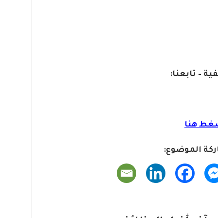
ية – تابعنا:
غط هنا
كة الموضوع: