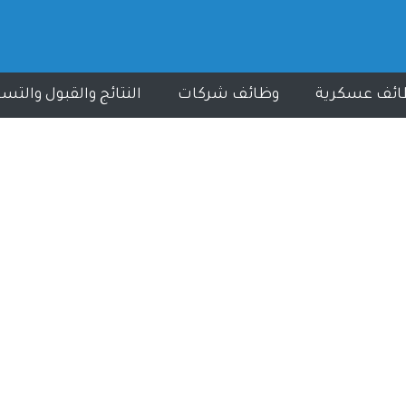
ائف عسكرية
وظائف شركات
النتائج والقبول والتس