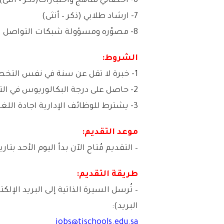
6- أخصائي مناهج واختبارات(ذكر – انثى).
7- ارشاد طلابي (ذكر – أنثى)
8- مصوّره ومسؤولة شبكات التواصل الاجتماعي.
الشروط:
1- خبرة لا تقل عن سنة في نفس التخصص
2- حاصل على درجة البكالوريوس في التخصصات الموضحة أعلاه.
3- يشترط للوظائف الإدارية اجادة اللغة الإنجليزية
موعد التقديم:
– التقديم مُتاح الآن بدأ اليوم الأحد بتاريخ 1445/10/12هـ الموافق 24/04/21
طريقة التقديم:
– تُرسل السيرة الذاتية إلى البريد الإل
البريد):
jobs@tischools.edu.sa