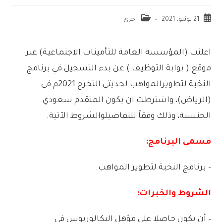
21 يونيو، 2021
اخرى
اعلنت
(
المؤسسة
العامة
للتأمينات
الاجتماعية)
عبر
موقع
(
بوابة
التوظيف
)
عن
بدء
التسجيل
في
برنامج
النخبة
لتطوير
المواهب
لحديثي
التخرج
2021
م
في
(
الرياض)،
واشترطت
ان
يكون
المتقدم
سعودي
الجنسية،
وذلك
وفقاً
للتفاصيل
والشروط
الآتية
.
مسمى
البرنامج:
–
برنامج
النخبة
لتطوير
المواهب
.
الشروط
والخبرات:
–
أن
يكون
حاصلا
على
مؤهل
البكالوريوس
في