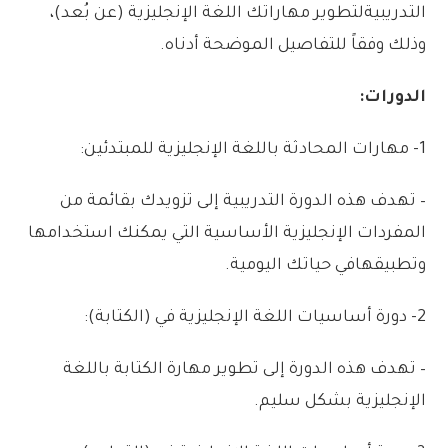
التدريبية
لتطوير
مهاراتك
اللغة
الإنجليزية
(
عن
بُعد)،
وذلك
وفقاً
للتفاصيل
الموضحة
أدناه
.
الدورات:
1-
مهارات
المحادثة
باللغة
الإنجليزية
للمبتدئين:
–
تهدف
هذه
الدورة
التدريبية
إلى
تزويدك
بقائمة
من
المفردات
الإنجليزية
الأساسية
التي
يمكنك
استخدامها
وتطبيقها
في
حياتك
اليومية
.
2-
دورة
أساسيات
اللغة
الإنجليزية
في
(
الكتابة):
–
تهدف
هذه
الدورة
إلى
تطوير
مهارة
الكتابة
باللغة
الإنجليزية
بشكل
سليم
.