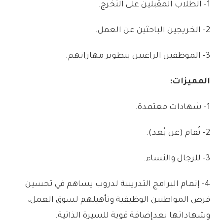
1-
الطلاب
المقبلين
على
التخرج
.
2-
الخريجين
الباحثين
عن
العمل
.
3-
الموظفين
الراغبين
بتطوير
مهاراتهم
.
المميزات:
1-
شهادات
معتمدة
.
2-
تُقام
(
عن
بُعد)
.
3-
للرجال
والنساء
.
4-
إتمام
البرامج
التدريبية
لدروب
يساهم
في
تحسين
فرص
المواطنين
الوظيفية
وتأهيلهم
لسوق
العمل،
وشهاداتها
تعد
إضافة
قوية
للسيرة
الذاتية
.