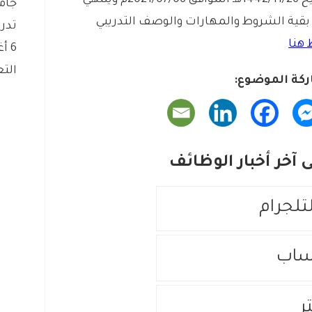
يخ
1442/11/26
هـ
الموافق
2021/07/06
م
وينتهي
جام
بقية
الشروط
والمهارات
والوصف
التدريبي
تدريب
هنا
6 أغسطس، 2026
التع
كة الموضوع:
آخر أخبار الوظائف
لتلجرام
ساب
ر