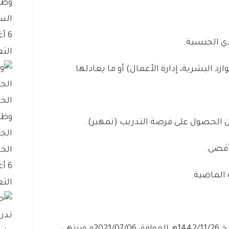
وظا
الس
6 أغسطس، 2026
ي
الجنسية
.
التع
ارد
البشرية،
إدارة
الأعمال)
أو
ما
يعادلها
.
وظا
الحصول
على
فرصة
التدريب
(
تمهير)
.
الج
قصى
.
الخ
6 أغسطس، 2026
الماضية
.
التع