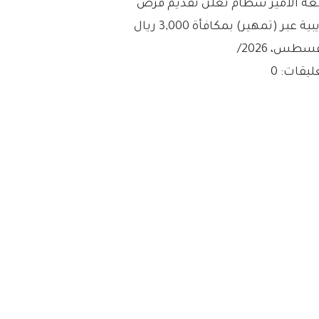
عة الأمير سطام تعلن تقديم فرص
ية عبر (تمهير) بمكافأة 3,000 ريال
/
ليقات: 0