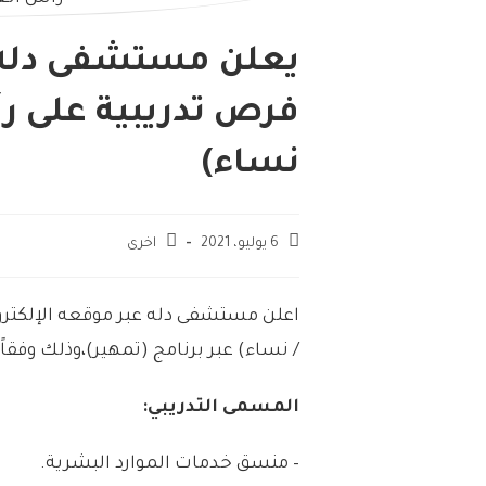
يعلن مستشفى دله 
فرص تدريبية على ر
نساء)
6 يوليو، 2021
اخرى
اعلن
مستشفى
دله
عبر
موقعه
الإلكتر
/
نساء)
عبر
برنامج
(
تمهير)،
وذلك
وفقاً
المسمى
التدريبي:
–
منسق
خدمات
الموارد
البشرية
.