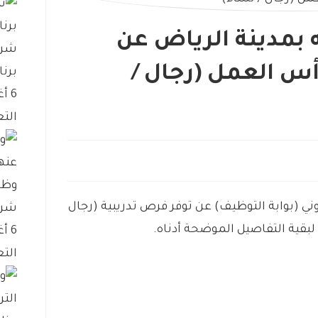
بمدينة الرياض عن
شرك
أس العمل (رجال /
برنا
6 أغسطس، 2026
التع
وظا
وني
(
بوابة
التوظيف)
عن
توفر
فرص
تدريبية
(
رجال
شرك
لبقية
التفاصيل
الموضحة
أدناه
.
6 أغسطس، 2026
التع