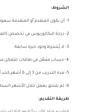
الشروط:
1-
أن
يكون
المتقدم
أو
المتقدمة
سعود
2-
درجة
البكالوريوس
في
تخصص
(
المو
3-
لا
يُشترط
وجود
خبرة
سابقة
.
4-
حساب
مفعّل
في
طاقات
لتتمكن
من
5-
مدة
التدريب
من
3
إلى
6
أشهر
كحد
أ
6-
لم
يلتحق
بعمل
خلال
الأشهر
الستة
طريقة
التقديم: