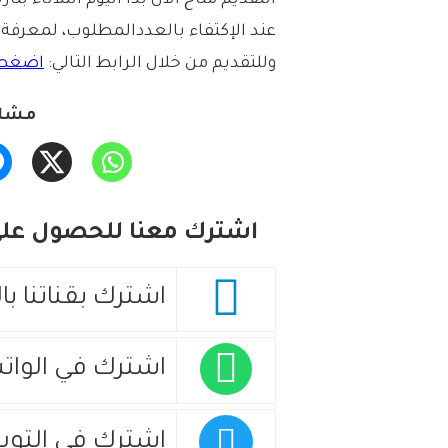
التقديم
متاح
الآن
بدأ
اليوم
الثلاثاء
بتار
عند
الإكتفاء
بالعدد
المطلوب،
لمعرفة
وللتقديم
من
خلال
الرابط
التالي:
اضغط
مشار
اشترك معنا للحصول على 
اشترك بقناتنا با
اشترك في الوات
اشترك في التويت