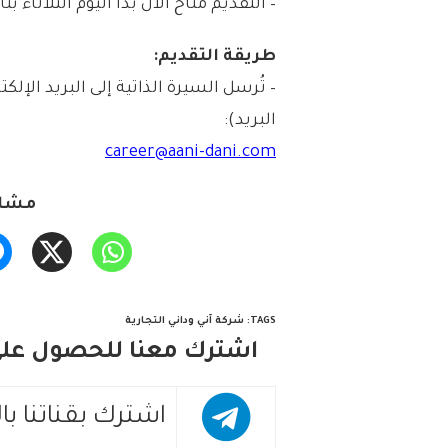
– التقديم مُتاح الآن بدأ اليوم الثلاثاء بتاريخ 1446/03/14هـ الموافق 09/17
طريقة التقديم:
– تُرسل السيرة الذاتية إلى البريد الإل
البريد):
career@aani-dani.com
مشار
TAGS
:
شركة آني وداني التجارية
اشترك معنا للحصول على 
اشترك بقناتنا با