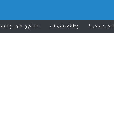
ائف عسكرية
وظائف شركات
النتائج والقبول والتس