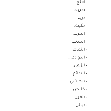
– أملج.
– طريف.
– تربة.
– تثليث.
– الخرمة.
– المذنب.
– النماص.
– الدوادمي.
– الزلفي.
– البدائع.
– بلجرشي.
– خليص.
– بلقرن.
– بيش.