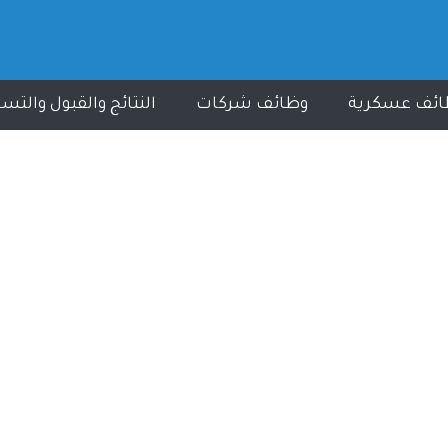
ائف عسكرية
وظائف شركات
النتائج والقبول والتس