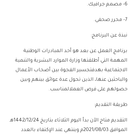
6-
مصمم
جرافيك
.
7-
محرر
صحفي
.
نبذة
عن
البرنامج:
برنامج
العمل
عن
بعد
هو
أحد
المبادرات
الوطنية
المهمة
التي
أطلقتها
وزارة
الموارد
البشرية
والتنمية
الاجتماعية
بهدف
تجسير
الفجوة
بين
أصحاب
الأعمال
والباحثين
عنها،
الذين
تحول
عدة
عوائق
بينهم
وبين
حصولهم
على
فرص
العمل
المناسب
.
طريقة
التقديم:
التقديم
متاح
الآن
بدأ
اليوم
الثلاثاء
بتاريخ
1442/12/24
هـ
الموافق
2021/08/03
م
وينتهي
عند
الإكتفاء
بالعدد