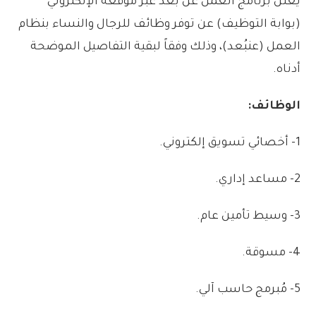
يعلن
برنامج
العمل
عن
بعد
عبر
موقعه
الإلكتروني
(
بوابة
التوظيف)
عن
توفر
وظائف
للرجال
والنساء
بنظام
العمل
(
عن
بُعد)،
وذلك
وفقاً
لبقية
التفاصيل
الموضحة
أدناه
.
الوظائف:
1-
أخصائي
تسويق
إلكتروني
.
2-
مساعد
إداري
.
3-
وسيط
تأمين
عام
.
4-
مسوقة
.
5-
مُبرمج
حاسب
آلي
.