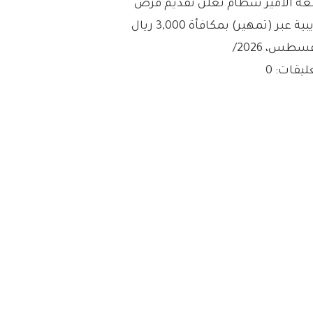
عة الأمير سطام تعلن تقديم فرص
ية عبر (تمهير) بمكافأة 3,000 ريال
/
ليقات: 0