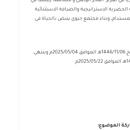
رياً في تعزيز الفخر الوطني و مساهما رئيسيا في
ن خلال التنمية الحضرية الاستراتيجية والضيافة الاستثنائية
المستدام، وبناء مجتمع حيوي ينبض بالحياة في
– التقديم مُتاح الآن بدأ اليوم الأحد بتاريخ 1446/11/06هـ الموافق 2025/05/04م وينتهي
كة الموضوع: