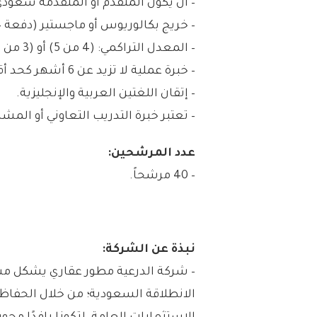
– أن يكون المتقدم أو المتقدمة سعود
– خريج بكالوريوس أو ماجستير (دفعة 2024 أو أحدث).
– المعدل التراكمي: (4 من 5) أو (3 من 4) أو (80%) فأعلى أو ما يعادلها.
– خبرة عملية لا تزيد عن 6 أشهر كحد أقصى.
– إتقان اللغتين العربية والإنجليزية.
– تعتبر خبرة التدريب التعاوني أو المشا
عدد المرشحين:
– 40 مرشحاً.
نبذة عن الشركة:
– شركة الدرعية مطور عقاري يشكل مست
الانطلاقة السعودية؛ من خلال الحفاظ