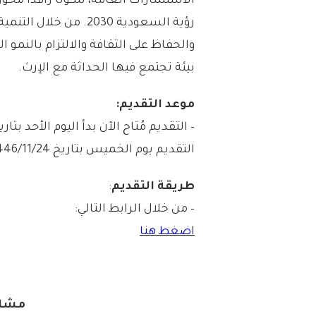
الاستثمارات العامة، لتكونا رافدًا محو
رؤية السعودية 2030. م
والحفاظ على الثقافة والالتزام بالنمو 
بيئة تجتمع فيها الحداثة مع الإرث.
موعد التقديم:
التقديم يوم الخميس بتاريخ 1446/11/24هـ الموافق 2025/05/22م.
طريقة التقديم
:
– من خلال الرابط التالي:
اضغط هنا
مشار