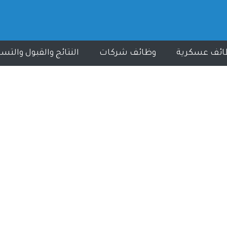
ائف عسكرية
وظائف شركات
النتائج والقبول والتس