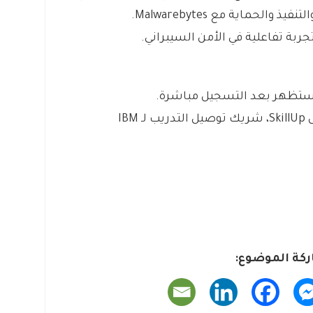
 ستظهر بعد التسجيل مباشرة.
– سيتم التواصل مع المسجلين من قبل SkillUp، شريك توصيل التدريب لـ IBM
كة الموضوع: