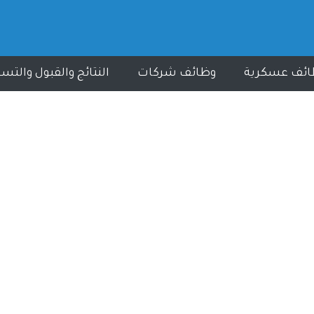
ائف عسكرية
وظائف شركات
النتائج والقبول والتس