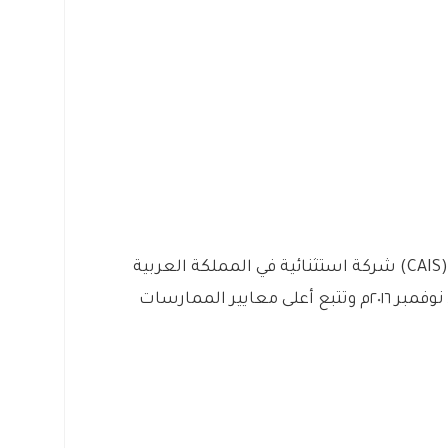
– شركة المتحدون للخدمات الاكتوارية (CAIS) شركة استثنائية في المملكة العربية
السعودية تدعم المهنة الإكتوارية منذ نوفمبر ٢٠١٦م وتتبع أعلى معايير الممارسات