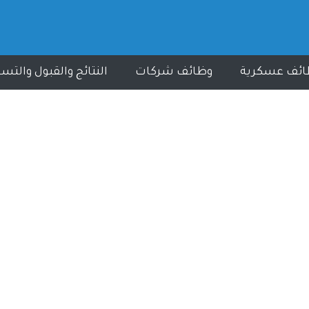
ائف عسكرية
وظائف شركات
النتائج والقبول والتس