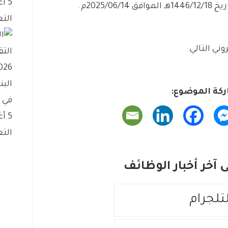
5 أغسطس، 2026
2025/م.
التع
وني التالي:
الب
كة الموضوع:
في ب
5 أغسطس، 2026
التع
آخر أخبار الوظائف
لتلجرام