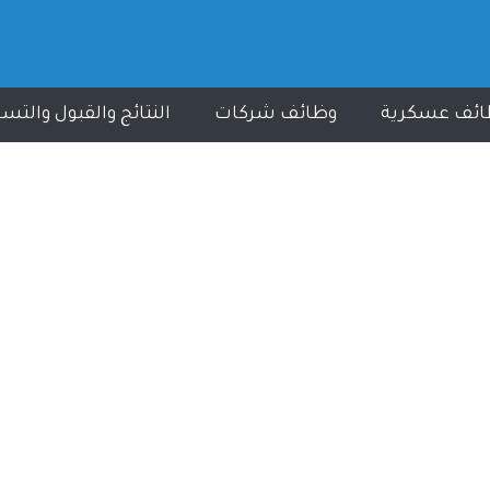
ائف عسكرية
وظائف شركات
النتائج والقبول والتس