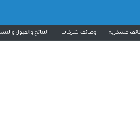
ائف عسكرية
وظائف شركات
النتائج والقبول والتس