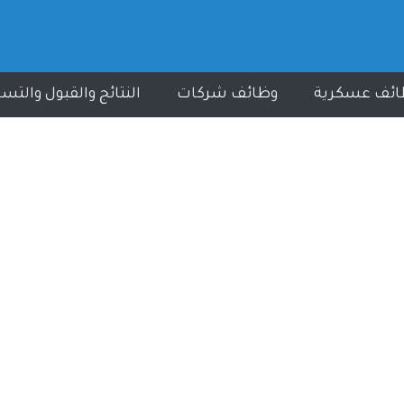
ائف عسكرية
وظائف شركات
النتائج والقبول والتس