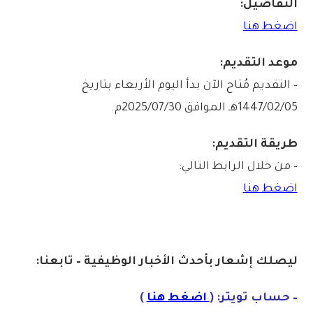
التفاصيل:
اضغط هنا
موعد التقديم:
– التقديم مُتاح الآن بدأ اليوم الأربعاء بتاريخ
1447/02/05هـ الموافق 2025/07/30م.
طريقة التقديم:
– من خلال الرابط التالي:
اضغط هنا
ليصلك إشع
ا
ر
بأح
دث الأخبار الوظيفية – تابعنا:
– حساب تويتر: (
اضغط هنا
)