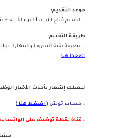
موعد التقديم:
– التقديم مُتاح الآن بدأ اليوم الأربعاء بتاريخ 1447/02/12هـ الموافق /06
طريقة التقديم:
– لمعرفة بقية الشروط والمهارات والو
اضغط هنا
ليصلك إشع
ا
ر
بأح
دث الأخبار الوظيف
– حساب تويتر: (
اضغط هنا
)
– قناة نقطة توظيف على الواتساب :
مشار