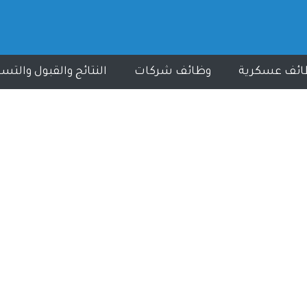
ائف عسكرية
وظائف شركات
النتائج والقبول والتس