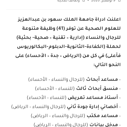
9 نوفمبر، 2020
وظائف صحية
اعلنت ادراة جامعة الملك سعود بن عبدالعزيز
للعلوم الصحية عن توفر (41) وظيفة متنوعة
للرجال والنساء (إدارية – تقنية – صحية- بحثية)
لحملة (الكفاءة-الثانوية-الدبلوم-البكالوريوس
فأعلى) في كل من (الرياض – جدة – الأحساء) على
النحو التالي:
–
مساعد أبحاث
(للرجال والنساء – الأحساء)
–
منسق أبحاث ثالث
(للنساء – الأحساء)
–
أستاذ مساعد تمريض
(للنساء – الأحساء)
–
أخصائي إدارة جودة ثاني
(للرجال والنساء – الرياض)
–
مساعد مكتب
(للرجال والنساء – الرياض)
–
مدخل بيانات
(للرجال والنساء – الرياض)