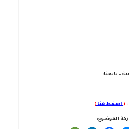
ة – تابعنا:
 (
اضغط هنا
)
كة الموضوع: