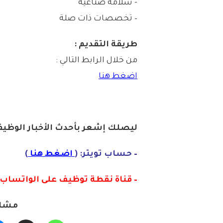
‏- سلامة صناعية
– تخصصات ذات صلة
طريقة التقديم :
من خلال الرابط التالي :
اضغط هنا
ليصلك إشع
ر
بأح
دث الأخبار الوظيفي
– حساب تويتر: (
اضغط هنا
)
– قناة نقطة توظيف على الواتساب :
مشار