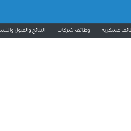
ائف عسكرية
وظائف شركات
النتائج والقبول والتس