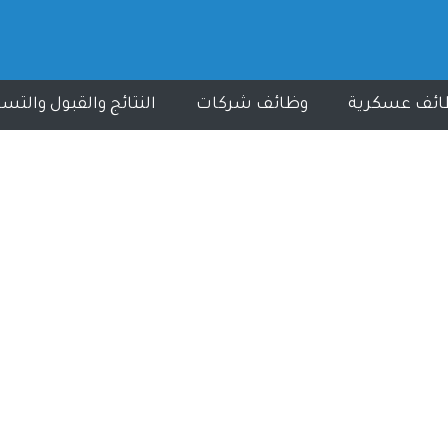
ائف عسكرية
وظائف شركات
النتائج والقبول والتس