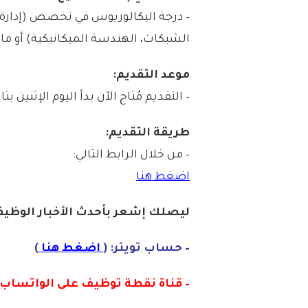
– درجة البكالوريوس في تخصص (إدارة ا
الشبكات، الهندسة الميكانيكية) أو ما 
موعد التقديم:
– التقديم مُتاح الآن بدأ اليوم الإثنين بتاريخ 1447/03/23هـ الموافق 09/15
طريقة التقديم:
– من خلال الرابط التالي:
اضغط هنا
ليصلك إشع
ر
بأح
دث الأخبار الوظيفي
– حساب تويتر: (
اضغط هنا
)
– قناة نقطة توظيف على الواتساب :