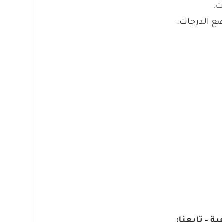
ت.
ع الدرجات.
ة – تابعنا: