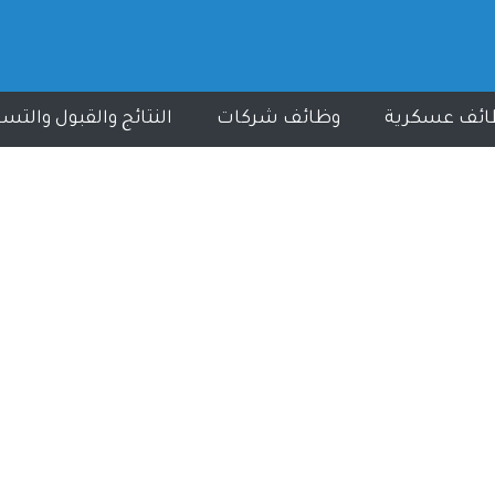
ائف عسكرية
وظائف شركات
النتائج والقبول والتس