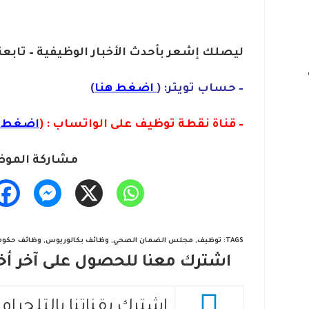
ليصلك إشع
ر
بأ
ح
دث الأخبار الوظيفية – تابعن
– حساب تويتر: (
اضغط هنا
)
– قناة نقطة توظيف على الواتساب : (
اضغط ه
مشاركة الموض
TAGS
:
توظيف
,
مجلس الضمان الصحي
,
وظائف بكالوريوس
,
وظائف حكوم
اشترك معنا للحصول على آخر أخب
اشترك بقناتنا بالتلجرام