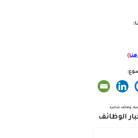
ا:
نا
)
وع:
ية
,
وظائف شاغرة
ار الوظائف